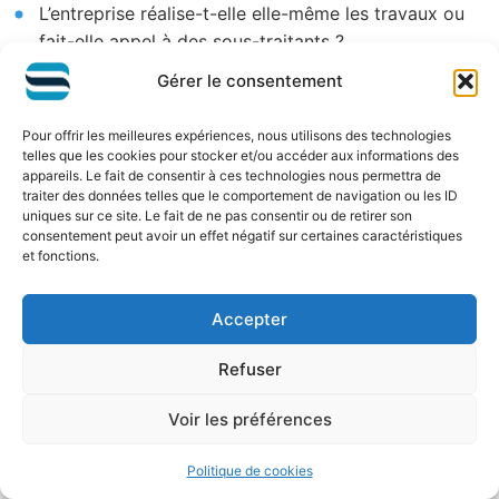
L’entreprise réalise-t-elle elle-même les travaux ou
fait-elle appel à des sous-traitants ?
Gérer le consentement
Quelles garanties sont offertes sur les travaux
réalisés ?
Pour offrir les meilleures expériences, nous utilisons des technologies
telles que les cookies pour stocker et/ou accéder aux informations des
appareils. Le fait de consentir à ces technologies nous permettra de
Comment sont gérés les imprévus et les
traiter des données telles que le comportement de navigation ou les ID
uniques sur ce site. Le fait de ne pas consentir ou de retirer son
modifications en cours de chantier ?
consentement peut avoir un effet négatif sur certaines caractéristiques
et fonctions.
Quelles sont les modalités de paiement et les
garanties associées ?
Accepter
Refuser
L’entreprise peut-elle fournir tous les documents
administratifs nécessaires (assurances, attestations
Voir les préférences
fiscales et sociales) ?
Politique de cookies