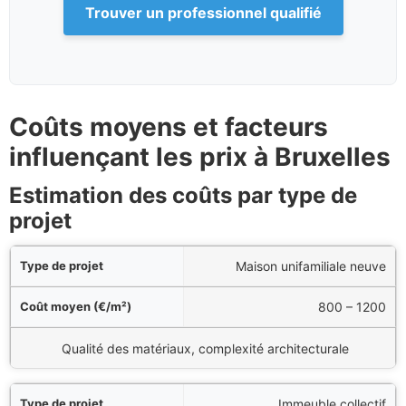
Trouver un professionnel qualifié
Coûts moyens et facteurs
influençant les prix à Bruxelles
Estimation des coûts par type de
projet
et
Maison unifamiliale neuve
²)
800 – 1200
rs de variation
Qualité des matériaux, complexité architecturale
Immeuble collectif