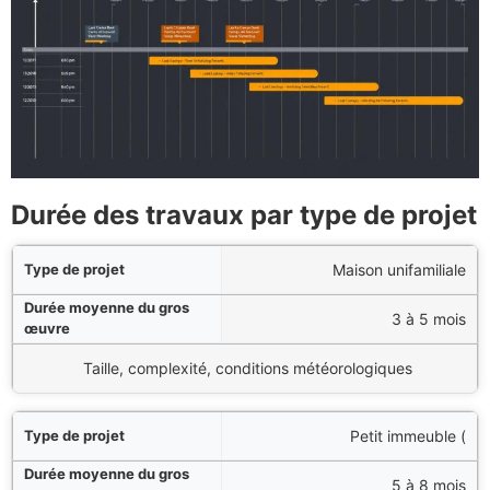
Durée des travaux par type de projet
et
Maison unifamiliale
re
3 à 5 mois
rs d’influence
Taille, complexité, conditions météorologiques
Petit immeuble (
5 à 8 mois