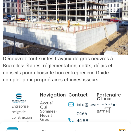
Découvrez tout sur les travaux de gros oeuvres à
Bruxelles: étapes, réglementation, coûts, délais et
conseils pour choisir le bon entrepreneur. Guide
complet pour propriétaires et investisseurs.
Navigation
Contact
Partenaire
Officiel
Accueil
info@severcofra.be
Entreprise
Qui
Sommes-
belge de
0466
Nous ?
construction
Gros
44 89
et rénovation,
Oeuvre
11
Realisations
SEVERCOFRA