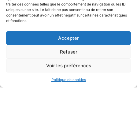
info@severcofra.be
traiter des données telles que le comportement de navigation ou les ID
uniques sur ce site. Le fait de ne pas consentir ou de retirer son
0466 44 89 11
consentement peut avoir un effet négatif sur certaines caractéristiques
et fonctions.
W.A Mozartlaan 2, 1620 Drogenbos
Accepter
BE0740.786.723
Refuser
Une question ?
Voir les préférences
Politique de cookies