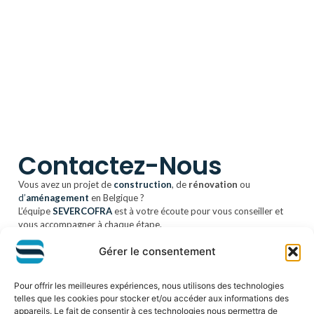
Contactez-Nous
Vous avez un projet de
construction
, de
rénovation
ou
d’
aménagement
en Belgique ?
L’équipe
SEVERCOFRA
est à votre écoute pour vous conseiller et
vous accompagner à chaque étape.
Notre priorité : comprendre vos besoins, vous proposer des
Gérer le consentement
solutions sur mesure et garantir un résultat à la hauteur de vos
attentes.
Remplissez le formulaire ou contactez-nous directement — un
Pour offrir les meilleures expériences, nous utilisons des technologies
expert SEVERCOFRA vous répondra dans les plus brefs délais.
telles que les cookies pour stocker et/ou accéder aux informations des
appareils. Le fait de consentir à ces technologies nous permettra de