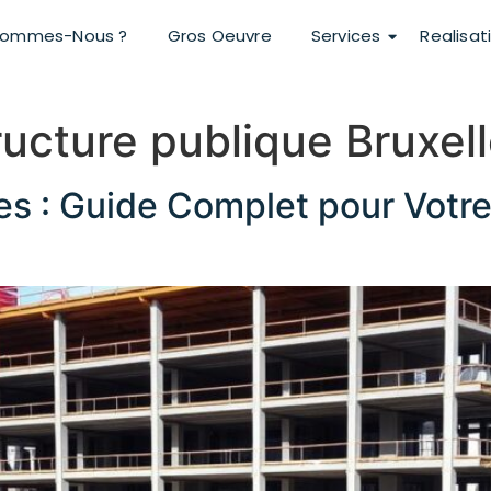
Sommes-Nous ?
Gros Oeuvre
Services
Realisat
ructure publique Bruxel
es : Guide Complet pour Votre